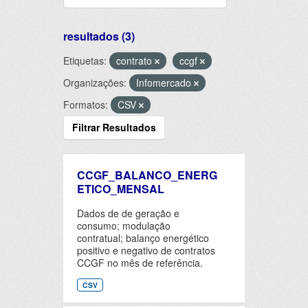
resultados (3)
Etiquetas:
contrato
ccgf
Organizações:
Infomercado
Formatos:
CSV
Filtrar Resultados
CCGF_BALANCO_ENERG
ETICO_MENSAL
Dados de de geração e
consumo; modulação
contratual; balanço energético
positivo e negativo de contratos
CCGF no mês de referência.
CSV